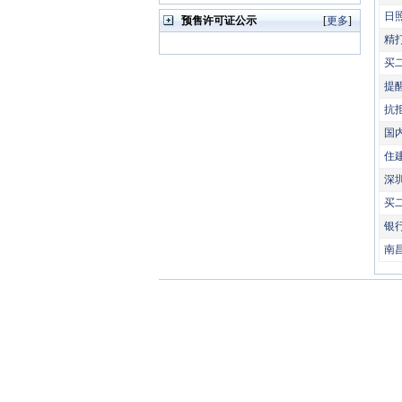
日
预售许可证公示
[
更多
]
精
买
提
抗
国
住
深
买
银
南