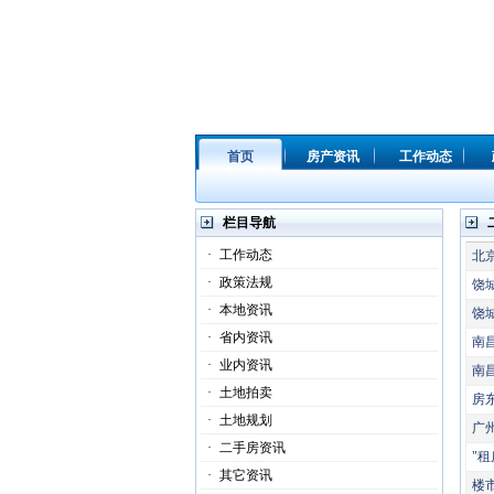
首页
房产资讯
工作动态
栏目导航
·
工作动态
北
·
政策法规
饶
·
本地资讯
饶
·
省内资讯
南
·
业内资讯
南
·
土地拍卖
房
·
土地规划
广
·
二手房资讯
"
·
其它资讯
楼