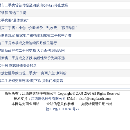
照市二手房贷首付提至四成 部分银行停止放贷
打细算 智选二手房
二手房要“量体裁衣”
醒买二手房：小心中介吃差价、乱收费、“假房陷阱”
拒调价规定 链家地产被指变相加收二手房中介费
内二手房市场成交量连续四月低位运行
建部新政严控二手房交易 大力杀伤阴阳合同
圳新房二手房成交齐跌 实质性降价为期不远
二手房 别忘维修资金转名
行放款慢导致出现二手房“一房两户主”新纠纷
昌二手房成交量连续4周下跌 贷款门槛提高
版权所有：江西腾达软件有限公司 Copyright © 2008-2020 All Rights Reserved
技术支持：
江西腾达软件有限公司
EMail：tdsoft@tengdasoft.com
本网站为商业网站 全站信息只作参考 如要转摘请注明出处
赣ICP备11000740号-3