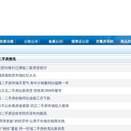
政策法规
公告公示
备案公示
预售证公示
存量房系统
商品房
二手房资讯
京部分银行已调低二套房贷首付
城房屋租赁市场红红火火
城二手房市场不景气 有中介销量同比猛降一半
昌又见二手房比新房贵 情形类2008年楼市
昌：二手房价格环比连续三月下跌
东不让价看房者观望 武汉二手房市场陷入僵局
州二手房议价空间升至年内新高
租房养老族"的经济学:让房子生钱生钱再生钱
市“倒挂”蔓延 同一区域二手房价竟比新房贵